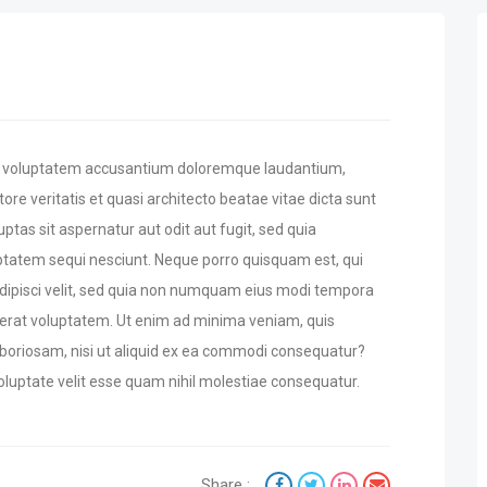
 sit voluptatem accusantium doloremque laudantium,
re veritatis et quasi architecto beatae vitae dicta sunt
as sit aspernatur aut odit aut fugit, sed quia
ptatem sequi nesciunt. Neque porro quisquam est, qui
adipisci velit, sed quia non numquam eius modi tempora
erat voluptatem. Ut enim ad minima veniam, quis
aboriosam, nisi ut aliquid ex ea commodi consequatur?
oluptate velit esse quam nihil molestiae consequatur.
Share :