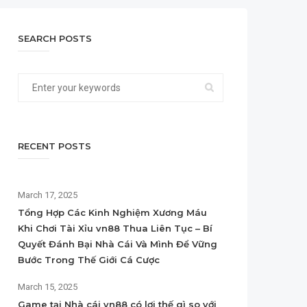
SEARCH POSTS
RECENT POSTS
March 17, 2025
Tổng Hợp Các Kinh Nghiệm Xương Máu
Khi Chơi Tài Xỉu vn88 Thua Liên Tục – Bí
Quyết Đánh Bại Nhà Cái Và Mình Để Vững
Bước Trong Thế Giới Cá Cược
March 15, 2025
Game tại Nhà cái vn88 có lợi thế gì so với