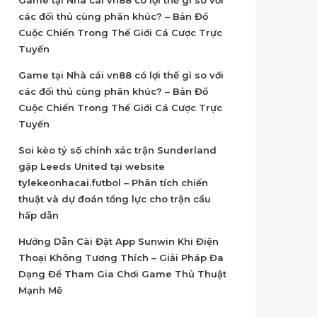
Game tại Nhà cái vn88 có lợi thế gì so với
các đối thủ cùng phân khúc? – Bản Đồ
Cuộc Chiến Trong Thế Giới Cá Cược Trực
Tuyến
Game tại Nhà cái vn88 có lợi thế gì so với
các đối thủ cùng phân khúc? – Bản Đồ
Cuộc Chiến Trong Thế Giới Cá Cược Trực
Tuyến
Soi kèo tỷ số chính xác trận Sunderland
gặp Leeds United tại website
tylekeonhacai.futbol – Phân tích chiến
thuật và dự đoán tổng lực cho trận cầu
hấp dẫn
Hướng Dẫn Cài Đặt App Sunwin Khi Điện
Thoại Không Tương Thích – Giải Pháp Đa
Dạng Để Tham Gia Chơi Game Thủ Thuật
Mạnh Mẽ