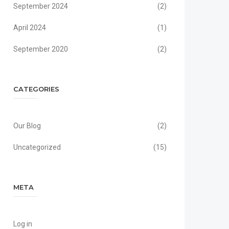
September 2024
(2)
April 2024
(1)
September 2020
(2)
CATEGORIES
Our Blog
(2)
Uncategorized
(15)
META
Log in