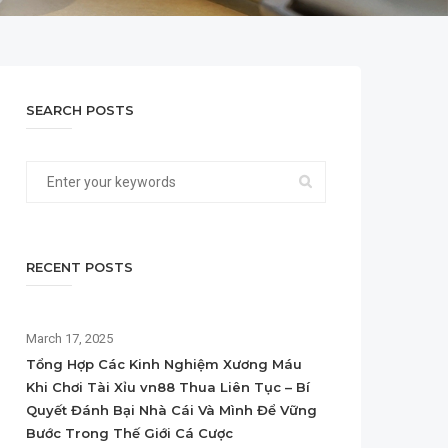
SEARCH POSTS
RECENT POSTS
March 17, 2025
Tổng Hợp Các Kinh Nghiệm Xương Máu
Khi Chơi Tài Xỉu vn88 Thua Liên Tục – Bí
Quyết Đánh Bại Nhà Cái Và Mình Để Vững
Bước Trong Thế Giới Cá Cược