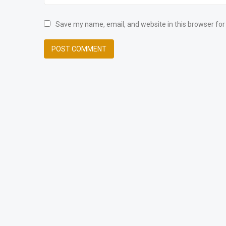
Save my name, email, and website in this browser fo