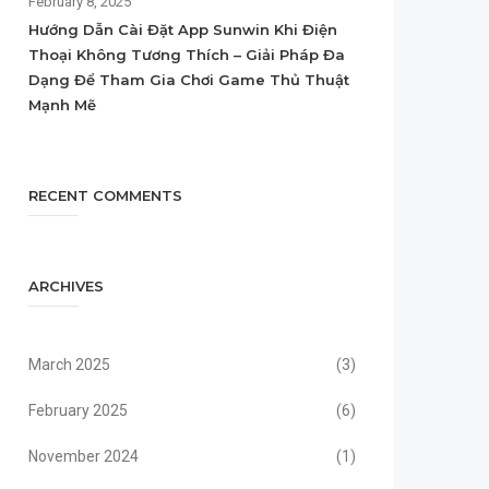
February 8, 2025
Hướng Dẫn Cài Đặt App Sunwin Khi Điện
Thoại Không Tương Thích – Giải Pháp Đa
Dạng Để Tham Gia Chơi Game Thủ Thuật
Mạnh Mẽ
RECENT COMMENTS
ARCHIVES
March 2025
(3)
February 2025
(6)
November 2024
(1)